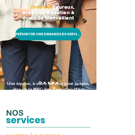
Un
chez-soi
heureux,
avec notre soutien à
domicile bienveillant
PRÉSENTER UNE DEMANDE DE SERVICE
Une équipe, à votre service pour le bien-
être de la MRC des Pays-d'en-Haut
NOS
services