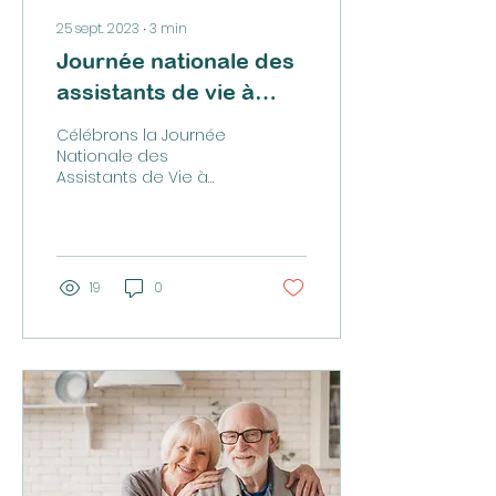
25 sept. 2023
∙
3
min
Journée nationale des
assistants de vie à
domicile | 1er octobre
Célébrons la Journée
Nationale des
Assistants de Vie à
Domicile : Les Héros du
Quotidien Chaque
année, le 1er octobre, le
monde entier...
19
0