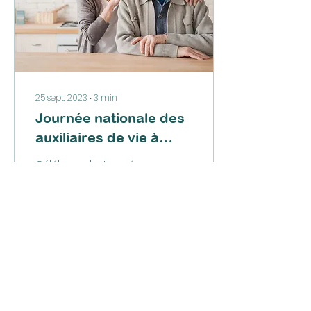
25 sept. 2023
∙
3
min
Journée nationale des
auxiliaires de vie à
domicile | 1er octobre
Célébrons la Journée
Nationale des
Auxiliaires de Vie à
Domicile : Des Héros
dans l'Ombre Chaque
année, le 1er octobre, le
monde célèbre...
8
0