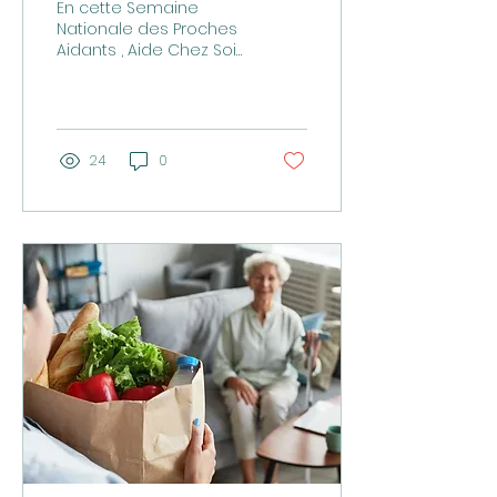
En cette Semaine
Reconnaître et
Nationale des Proches
Aidants , Aide Chez Soi
Soutenir Nos Héros du
des Pays d'en-Haut
Quotidien
tient à souligner
l'importance de ces
personnes...
24
0