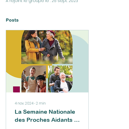
A rejoint le groupe le : 25 sept. 2023
Posts
4 nov. 2024
∙
2
min
La Semaine Nationale
des Proches Aidants –
Un Moment pour