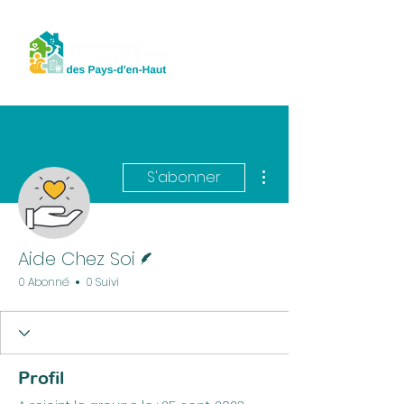
Plus d'actions
S'abonner
Écrivain
Aide Chez Soi
0 Abonné
0 Suivi
Profil